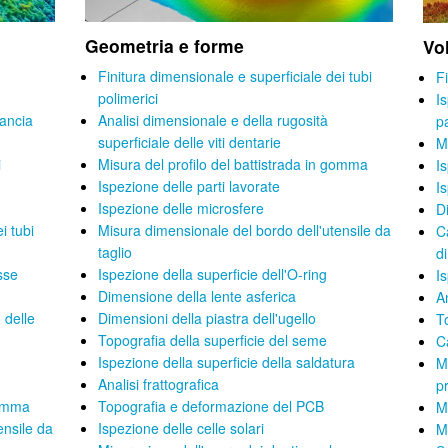
Geometria e forme
Vo
Finitura dimensionale e superficiale dei tubi
Fi
polimerici
Is
rancia
Analisi dimensionale e della rugosità
p
superficiale delle viti dentarie
M
i
Misura del profilo del battistrada in gomma
I
Ispezione delle parti lavorate
I
Ispezione delle microsfere
D
i tubi
Misura dimensionale del bordo dell'utensile da
C
taglio
d
sse
Ispezione della superficie dell'O-ring
I
Dimensione della lente asferica
An
 delle
Dimensioni della piastra dell'ugello
T
Topografia della superficie del seme
Ca
Ispezione della superficie della saldatura
M
Analisi frattografica
p
gomma
Topografia e deformazione del PCB
M
ensile da
Ispezione delle celle solari
M