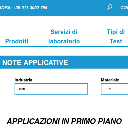
OPA: +39-011-3052-794
CO
Servizi di
Tipi di
Prodotti
laboratorio
Test
NOTE APPLICATIVE
Industria
Materiale
APPLICAZIONI IN PRIMO PIANO