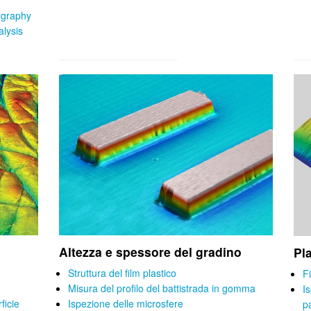
ography
lysis
Altezza e spessore del gradino
Pl
Struttura del film plastico
Fi
Misura del profilo del battistrada in gomma
Is
rficie
Ispezione delle microsfere
p