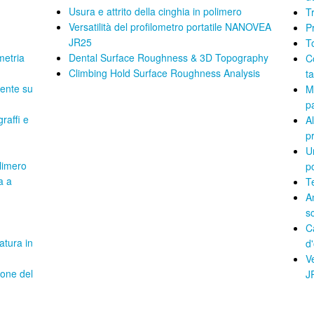
Usura e attrito della cinghia in polimero
T
Versatilità del profilometro portatile NANOVEA
P
JR25
T
metria
Dental Surface Roughness & 3D Topography
C
Climbing Hold Surface Roughness Analysis
t
rente su
M
p
raffi e
A
pr
U
olimero
p
a a
T
An
sc
C
atura in
d'
V
ione del
J