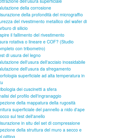
ottrazione dell'usura superficiale
alutazione della corrosione
isurazione della profondità del micrograffio
urezza del rivestimento metallico del wafer di
rburo di silicio
pire il fallimento del rivestimento
sura rotativa o lineare e COF? (Studio
ompleto con tribometro)
est di usura del legno
alutazione dell'usura dell'acciaio inossidabile
alutazione dell'usura da sfregamento
orfologia superficiale ad alta temperatura in
tu
ibologia dei cuscinetti a sfera
alisi del profilo dell'ingranaggio
spezione della mappatura della rugosità
initura superficiale del pannello a nido d'ape
occo sul test dell'anello
isurazione in situ del set di compressione
spezione della struttura del muro a secco e
l pitting