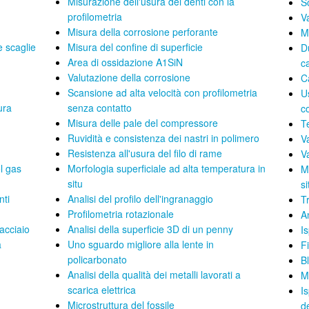
Misurazione dell'usura dei denti con la
S
profilometria
V
Misura della corrosione perforante
M
e scaglie
Misura del confine di superficie
D
Area di ossidazione A1SiN
ca
Valutazione della corrosione
Ca
Scansione ad alta velocità con profilometria
U
tura
senza contatto
c
Misura delle pale del compressore
T
Ruvidità e consistenza dei nastri in polimero
V
Resistenza all'usura del filo di rame
V
el gas
Morfologia superficiale ad alta temperatura in
M
situ
si
nti
Analisi del profilo dell'ingranaggio
Tr
Profilometria rotazionale
An
'acciaio
Analisi della superficie 3D di un penny
I
a
Uno sguardo migliore alla lente in
F
policarbonato
Bl
Analisi della qualità dei metalli lavorati a
M
scarica elettrica
I
Microstruttura del fossile
de