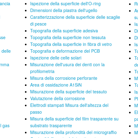
rancia
Ispezione della superficie dell'O-ring
R
Dimensioni della piastra dell'ugello
A
i
Caratterizzazione della superficie delle scaglie
su
di pesce
I
Topografia della superficie adesiva
D
sse
Topografia della superficie non tessuta
D
Topografia della superficie in fibra di vetro
I
 delle
Topografia e deformazione del PCB
T
Ispezione delle celle solari
To
gomma
Misurazione dell'usura dei denti con la
d
profilometria
To
Misura della corrosione perforante
M
Area di ossidazione A1SiN
T
Misurazione della superficie del tessuto
I
Valutazione della corrosione
Pl
Elettrodi stampati Misura dell'altezza del
M
passo
E
Misura della superficie del film trasparente su
p
el gas
substrato trasparente
M
Misurazione della profondità del micrograffio
M