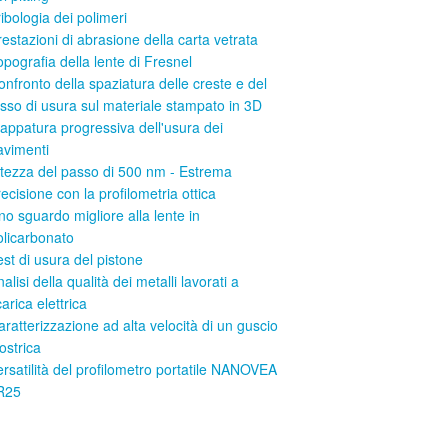
ribologia dei polimeri
restazioni di abrasione della carta vetrata
opografia della lente di Fresnel
onfronto della spaziatura delle creste e del
asso di usura sul materiale stampato in 3D
appatura progressiva dell'usura dei
avimenti
ltezza del passo di 500 nm - Estrema
ecisione con la profilometria ottica
no sguardo migliore alla lente in
olicarbonato
est di usura del pistone
alisi della qualità dei metalli lavorati a
arica elettrica
aratterizzazione ad alta velocità di un guscio
ostrica
ersatilità del profilometro portatile NANOVEA
R25