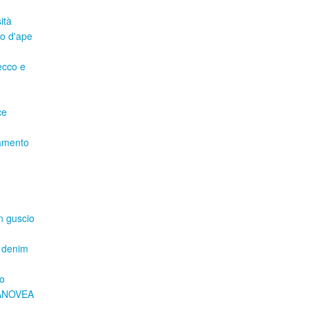
ità
do d'ape
ecco e
ce
ttamento
un guscio
l denim
ro
 NANOVEA