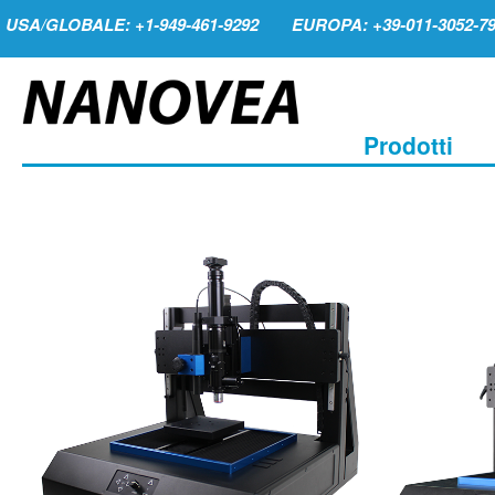
USA/GLOBALE: +1-949-461-9292
EUROPA: +39-011-3052-7
Prodotti