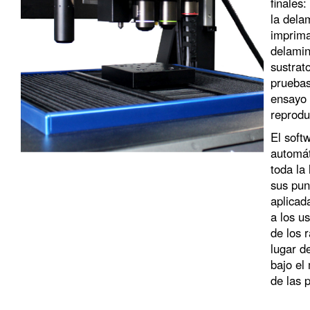
finales:
la dela
imprima
delamin
sustrat
pruebas
ensayo 
reprodu
El soft
automá
toda la
sus punt
aplicad
a los us
de los 
lugar d
bajo el
de las 