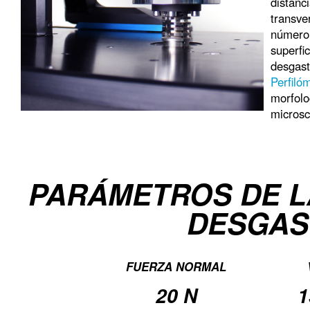
distanc
transve
número 
superfic
desgas
Perfiló
morfolo
microsc
PARÁMETROS DE L
DESGAS
FUERZA NORMAL
20 N
1