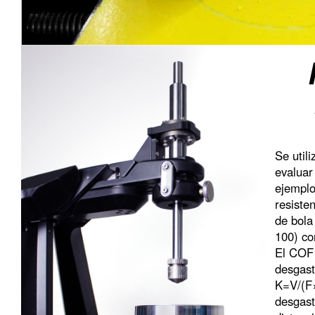
Se util
evaluar
ejemplo,
resiste
de bola
100) co
El COF 
desgast
K=V/(F×
desgast