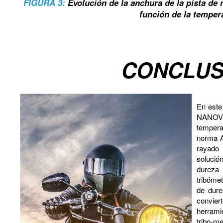
FIGURA 3:
Evolución de la anchura de la pista de 
función de la temper
CONCLUS
En este
NANOV
tempera
norma A
rayado 
solució
dureza
tribóme
de dure
convie
herrami
tribo-