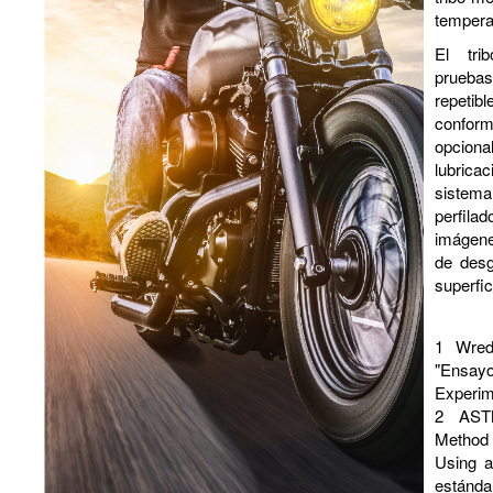
tempera
El tri
prueba
repetib
confor
opciona
lubrica
sistem
perfilad
imágene
de desg
superfi
1
Wred
"Ensay
Experim
2
AST
Method
Using 
estánda