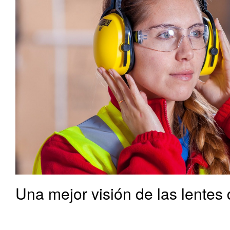
Una mejor visión de las lentes
Una mejor visión de las lentes de policarbonato Más información