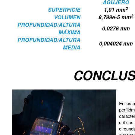
AGUJERO
2
SUPERFICIE
1,01 mm
3
VOLUMEN
8,799e-5 mm
PROFUNDIDAD/ALTURA
0,0276 mm
MÁXIMA
PROFUNDIDAD/ALTURA
0,004024 mm
MEDIA
CONCLUS
En esta
perfiló
caracte
crític
circund
dimensi