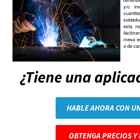
y/o in
cuantita
soldad
esta no
fácilm
mesa es
o de ca
¿Tiene una aplica
HABLE AHORA CON U
OBTENGA PRECIOS Y