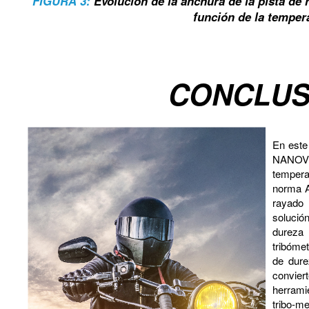
FIGURA 3:
Evolución de la anchura de la pista de 
función de la temper
CONCLUS
En este
NANOV
tempera
norma A
rayado 
solució
dureza
tribóme
de dure
convie
herrami
tribo-