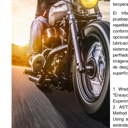
tempera
El tri
prueba
repetib
confor
opciona
lubrica
sistem
perfilad
imágene
de desg
superfi
1
Wred
"Ensay
Experim
2
AST
Method
Using 
estánda