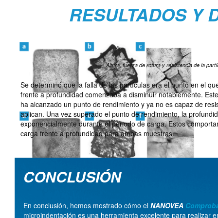
RESULTADOS Y 
Altura, fuerza de rotura y resistencia de la partí
Se determinó que la falla de las partículas era el punto en el que
frente a profundidad comenzaba a disminuir notablemente. Est
ha alcanzado un punto de rendimiento y ya no es capaz de resis
aplican. Una vez superado el punto de rendimiento, la profund
exponencialmente durante el periodo de carga. Estos comport
carga frente a profundidad
para ambas muestras.
CONCLUSIÓN
En conclusión, hemos mostrado cómo el
NANOVEA
Comproba
microindentación es una herramienta excelente para realizar e