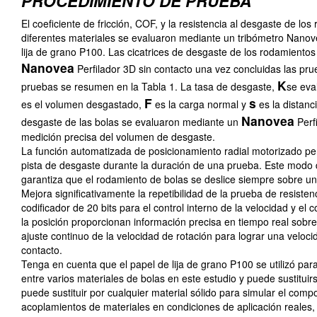
PROCEDIMIENTO DE PRUEBA
El coeficiente de fricción, COF, y la resistencia al desgaste de lo
diferentes materiales se evaluaron mediante un tribómetro Nanove
lija de grano P100. Las cicatrices de desgaste de los rodamientos
Nanovea
Perfilador 3D sin contacto una vez concluidas las pr
K
pruebas se resumen en la Tabla 1. La tasa de desgaste,
se eva
F
s
es el volumen desgastado,
es la carga normal y
es la distanc
Nanovea
desgaste de las bolas se evaluaron mediante un
Perfi
medición precisa del volumen de desgaste.
La función automatizada de posicionamiento radial motorizado perm
pista de desgaste durante la duración de una prueba. Este modo
garantiza que el rodamiento de bolas se deslice siempre sobre una 
Mejora significativamente la repetibilidad de la prueba de resiste
codificador de 20 bits para el control interno de la velocidad y el c
la posición proporcionan información precisa en tiempo real sobre 
ajuste continuo de la velocidad de rotación para lograr una veloci
contacto.
Tenga en cuenta que el papel de lija de grano P100 se utilizó par
entre varios materiales de bolas en este estudio y puede sustituirs
puede sustituir por cualquier material sólido para simular el co
acoplamientos de materiales en condiciones de aplicación reales, 