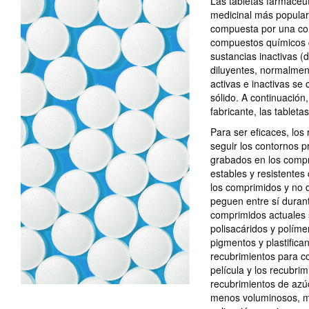
Las tabletas farmacéut
medicinal más popular 
compuesta por una com
compuestos químicos q
sustancias inactivas (d
diluyentes, normalmen
activas e inactivas s
sólido. A continuación
fabricante, las tableta
Para ser eficaces, lo
seguir los contornos p
grabados en los compr
estables y resistentes
los comprimidos y no 
peguen entre sí duran
comprimidos actuales 
polisacáridos y polím
pigmentos y plastific
recubrimientos para c
película y los recubri
recubrimientos de azúc
menos voluminosos, m