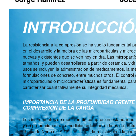
INTRODUCCIÓ
La resistencia a la compresión se ha vuelto fundamental pa
en el desarrollo y la mejora de las micropartículas y microc
nuevas y existentes que se ven hoy en día. Las micropartí
tamaños, y pueden desarrollarse a partir de cerámica, vidr
usos se incluyen la administración de medicamentos, la mej
formulaciones de concreto, entre muchos otros. El control
micropartículas o microcaracterísticas es fundamental para
caracterizar cuantitativamente su integridad mecánica.
IMPORTANCIA DE LA PROFUNDIDAD FRENTE 
COMPRESIÓN DE LA CARGA
Los instrumentos de medición de compresión estándar no 
y no proporcionan una medición adecuada.
datos de profu
el uso de Nano o
Microindentación
, la resistencia a la co