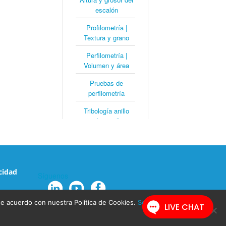
escalón
Profilometría |
Textura y grano
Perfilometría |
Volumen y área
Pruebas de
perfilometría
Tribología anillo
sobre anillo
Tribología
rotacional
Prueba de
cidad
Síguenos
arañazos | Fallo
adhesivo
s de acuerdo con nuestra Política de Cookies.
Seguir leyendo
Prueba del rasguño
| Fallo de cohesión