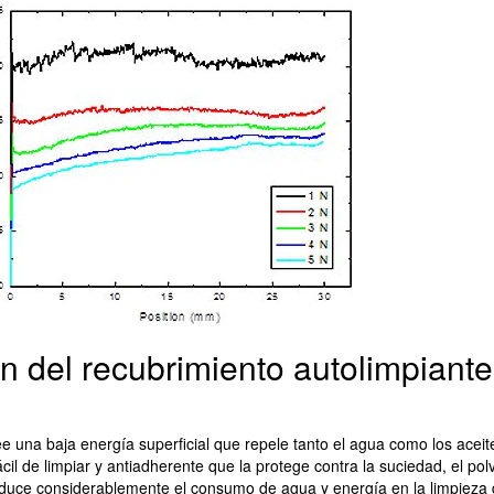
ón del recubrimiento autolimpiant
ee una baja energía superficial que repele tanto el agua como los aceit
cil de limpiar y antiadherente que la protege contra la suciedad, el polv
educe considerablemente el consumo de agua y energía en la limpieza d