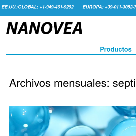
EE.UU./GLOBAL: +1-949-461-9292
EUROPA: +39-011-3052-
Productos
Archivos mensuales:
sept