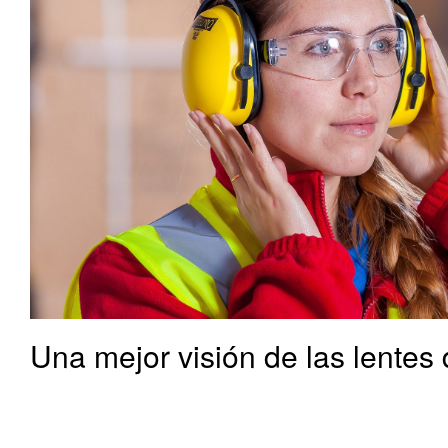
Una mejor visión de las lentes
Una mejor visión de las lentes de policarbonato Más información