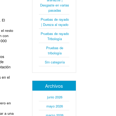
Desgaste en varias
pasadas
Pruebas de rayado
 El
| Dureza al rayado
el resto
Pruebas de rayado
n con
Tribología
 000
Pruebas de
tribología
los
 de
Sin categoría
otación
 en el
Archivos
junio 2026
vero en
mayo 2026
gar a una
marzo 2026