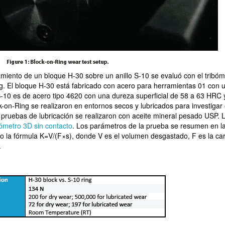
miento de un bloque H-30 sobre un anillo S-10 se evaluó con el tribóm
g. El bloque H-30 está fabricado con acero para herramientas 01 con 
S-10 es de acero tipo 4620 con una dureza superficial de 58 a 63 HRC 
n-Ring se realizaron en entornos secos y lubricados para investigar 
pruebas de lubricación se realizaron con aceite mineral pesado USP. L
lómetro 3D sin contacto
. Los parámetros de la prueba se resumen en la
do la fórmula K=V/(F×s), donde V es el volumen desgastado, F es la ca
.