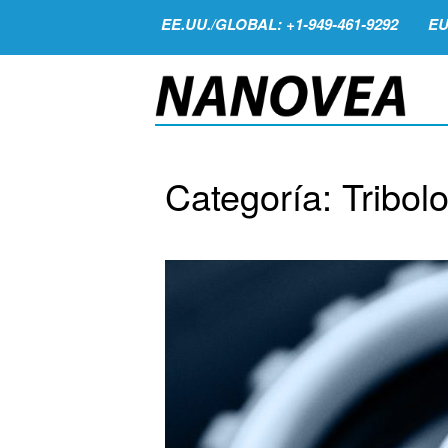
EE.UU./GLOBAL: +1-949-461-9292
EU
Categoría: Tribol