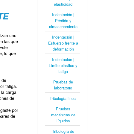
elasticidad
TE
Indentación |
Pérdida y
almacenamiento
lizan uno
Indentación |
en las que
Esfuerzo frente a
 Este
deformación
e, lo que
Indentación |
Límite elástico y
fatiga
e de
Pruebas de
r fatiga.
laboratorio
 la carga
iones de
Tribología lineal
Pruebas
gaste por
mecánicas de
 pares de
líquidos
Tribología de