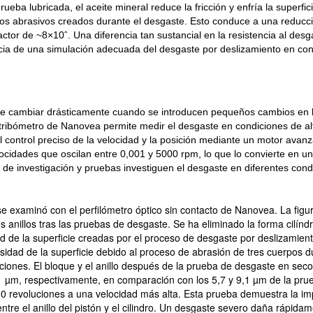
ueba lubricada, el aceite mineral reduce la fricción y enfría la superfic
uos abrasivos creados durante el desgaste. Esto conduce a una reducc
factor de ~8×10ˆ. Una diferencia tan sustancial en la resistencia al desg
cia de una simulación adecuada del desgaste por deslizamiento en con
de cambiar drásticamente cuando se introducen pequeños cambios en 
 tribómetro de Nanovea permite medir el desgaste en condiciones de al
El control preciso de la velocidad y la posición mediante un motor avan
ocidades que oscilan entre 0,001 y 5000 rpm, lo que lo convierte en u
s de investigación y pruebas investiguen el desgaste en diferentes cond
se examinó con el perfilómetro óptico sin contacto de Nanovea. La figu
os anillos tras las pruebas de desgaste. Se ha eliminado la forma cilínd
ad de la superficie creadas por el proceso de desgaste por deslizamien
sidad de la superficie debido al proceso de abrasión de tres cuerpos d
iones. El bloque y el anillo después de la prueba de desgaste en seco
 µm, respectivamente, en comparación con los 5,7 y 9,1 µm de la pru
00 revoluciones a una velocidad más alta. Esta prueba demuestra la im
tre el anillo del pistón y el cilindro. Un desgaste severo daña rápidam