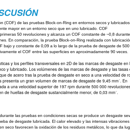
ISCUSIÓN
ción (COF) de las pruebas Block-on-Ring en entornos secos y lubricados.
amente mayor en un entorno seco que en uno lubricado. COF
s primeras 50 revoluciones y alcanza un COF constante de ~0,8 durante 
nes. En comparación, la prueba Block-on-Ring realizada con lubricació
bajo y constante de 0,09 a lo largo de la prueba de desgaste de 500
cativamente el COF entre las superficies en aproximadamente 90 veces.
ticas y los perfiles transversales en 2D de las marcas de desgaste en 
eco y lubricado. Los volúmenes de las marcas de desgaste y las tasas
oque de acero tras la prueba de desgaste en seco a una velocidad de r
nes presenta un gran volumen de marcas de desgaste de 9,45 mm˙. En
ada a una velocidad superior de 197 rpm durante 500 000 revoluciones
men de huellas de desgaste sustancialmente menor, de 0,03 mm˙.
 durante las pruebas en condiciones secas se produce un desgaste se
eba de desgaste lubricada. El calor elevado y las intensas vibraciones
 seco favorecen la oxidación de los residuos metálicos, lo que da lu