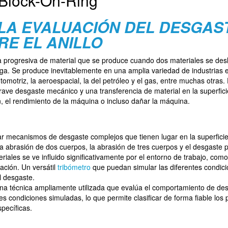
Block-On-Ring
 LA EVALUACIÓN DEL DESGAS
E EL ANILLO
da progresiva de material que se produce cuando dos materiales se des
rga. Se produce inevitablemente en una amplia variedad de industrias 
omotriz, la aeroespacial, la del petróleo y el gas, entre muchas otras.
ve desgaste mecánico y una transferencia de material en la superfici
n, el rendimiento de la máquina o incluso dañar la máquina.
ar mecanismos de desgaste complejos que tienen lugar en la superfici
a abrasión de dos cuerpos, la abrasión de tres cuerpos y el desgaste po
iales se ve influido significativamente por el entorno de trabajo, como
cación. Un versátil
tribómetro
que puedan simular las diferentes condic
l desgaste.
a técnica ampliamente utilizada que evalúa el comportamiento de des
es condiciones simuladas, lo que permite clasificar de forma fiable los
specíficas.