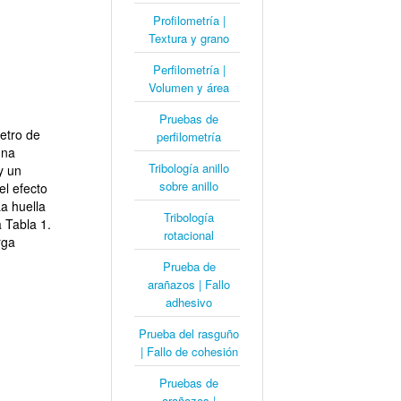
Profilometría |
Textura y grano
Perfilometría |
Volumen y área
Pruebas de
etro de
perfilometría
una
Tribología anillo
y un
sobre anillo
el efecto
a huella
Tribología
 Tabla 1.
rotacional
rga
Prueba de
arañazos | Fallo
adhesivo
Prueba del rasguño
| Fallo de cohesión
Pruebas de
arañazos |