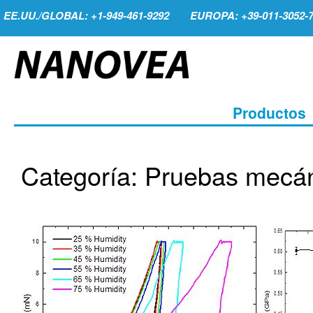
EE.UU./GLOBAL: +1-949-461-9292
EUROPA: +39-011-3052-
Productos
Categoría: Pruebas mecá