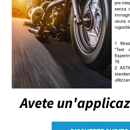
pre-int
senza c
immagin
usura, o
rugosità
1
Wred
"Test d
Esperime
76
2
ASTM
standard
utilizza
Avete un'applicaz