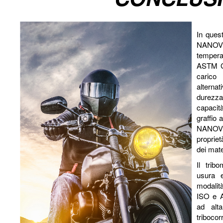
In ques
NANOVE
tempera
ASTM G1
carico
altern
durezza 
capaci
graffio 
NANOVEA
proprie
dei mater
Il tri
usura e 
modalit
ISO e A
ad alta
triboco