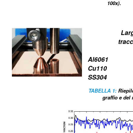
100x).
Lar
tracc
Al6061
Cu110
SS304
TABELLA 1:
Riepil
graffio e del