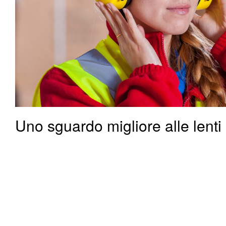
Uno sguardo migliore alle lenti
Uno sguardo migliore alle lenti in policarbonato Per saperne di più