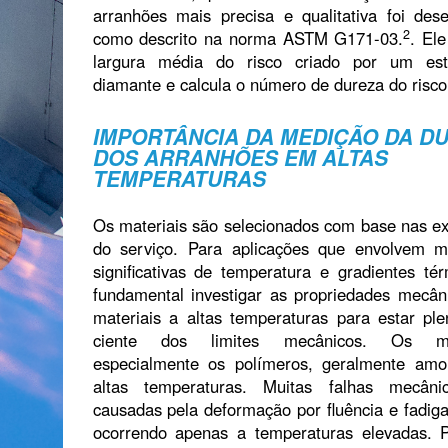
arranhões mais precisa e qualitativa foi dese
2
como descrito na norma ASTM G171-03.
. El
largura média do risco criado por um est
diamante e calcula o número de dureza do risc
IMPORTÂNCIA DA MEDIÇÃO DA D
DOS ARRANHÕES EM ALTAS
TEMPERATURAS
Os materiais são selecionados com base nas ex
do serviço. Para aplicações que envolvem 
significativas de temperatura e gradientes tér
fundamental investigar as propriedades mecân
materiais a altas temperaturas para estar pl
ciente dos limites mecânicos. Os mat
especialmente os polímeros, geralmente am
altas temperaturas. Muitas falhas mecâni
causadas pela deformação por fluência e fadiga
ocorrendo apenas a temperaturas elevadas. P