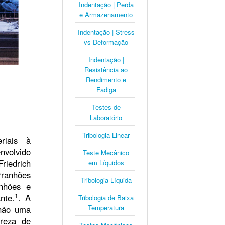
Indentação | Perda
e Armazenamento
Indentação | Stress
vs Deformação
Indentação |
Resistência ao
Rendimento e
Fadiga
Testes de
Laboratório
Tribologia Linear
riais à
volvido
Teste Mecânico
riedrich
em Líquidos
ranhões
Tribologia Líquida
nhões e
1
nte.
. A
Tribologia de Baixa
Temperatura
 não uma
ureza de