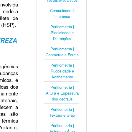
Testes Mecânicos
nvolvida
e mede a
Comunicado à
imprensa
ilete de
o (HSP).
Perfilometria |
Planicidade e
UREZA
Distorções
Perfilometria |
Geometria e Forma
Perfilometria |
igências
Rugosidade e
mudanças
Acabamento
micos, é
icas dos
Perfilometria |
enamente
Altura e Espessura
dos degraus
eriais,
olecem a
Perfilometria |
cas são
Textura e Grão
 térmica
Perfilometria |
ortanto,
Volume e Área