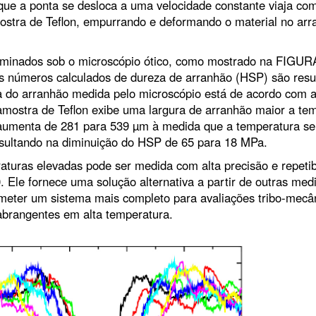
 que a ponta se desloca a uma velocidade constante viaja c
ostra de Teflon, empurrando e deformando o material no arr
aminados sob o microscópio ótico, como mostrado na FIGUR
os números calculados de dureza de arranhão (HSP) são res
 do arranhão medida pelo microscópio está de acordo com 
mostra de Teflon exibe uma largura de arranhão maior a te
 aumenta de 281 para 539 µm à medida que a temperatura se
sultando na diminuição do HSP de 65 para 18 MPa.
turas elevadas pode ser medida com alta precisão e repetib
le fornece uma solução alternativa a partir de outras med
eter um sistema mais completo para avaliações tribo-mecâ
abrangentes em alta temperatura.