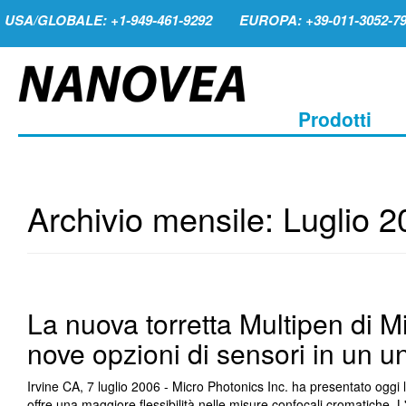
USA/GLOBALE: +1-949-461-9292
EUROPA: +39-011-3052-7
Prodotti
Archivio mensile:
Luglio 2
La nuova torretta Multipen di M
nove opzioni di sensori in un 
Irvine CA, 7 luglio 2006 - Micro Photonics Inc. ha presentato oggi 
offre una maggiore flessibilità nelle misure confocali cromatiche. L