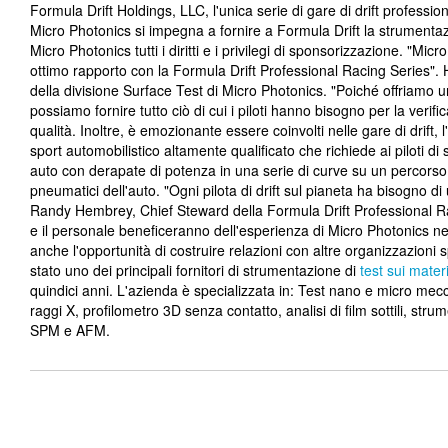
Formula Drift Holdings, LLC, l'unica serie di gare di drift professi
Micro Photonics si impegna a fornire a Formula Drift la strumenta
Micro Photonics tutti i diritti e i privilegi di sponsorizzazione. "Mi
ottimo rapporto con la Formula Drift Professional Racing Series". 
della divisione Surface Test di Micro Photonics. "Poiché offriamo un
possiamo fornire tutto ciò di cui i piloti hanno bisogno per la verifi
qualità. Inoltre, è emozionante essere coinvolti nelle gare di drift,
sport automobilistico altamente qualificato che richiede ai piloti d
auto con derapate di potenza in una serie di curve su un percorso p
pneumatici dell'auto. "Ogni pilota di drift sul pianeta ha bisogno d
Randy Hembrey, Chief Steward della Formula Drift Professional Raci
e il personale beneficeranno dell'esperienza di Micro Photonics ne
anche l'opportunità di costruire relazioni con altre organizzazioni
stato uno dei principali fornitori di strumentazione di
test sui materi
quindici anni. L'azienda è specializzata in: Test nano e micro mecc
raggi X, profilometro 3D senza contatto, analisi di film sottili, str
SPM e AFM.