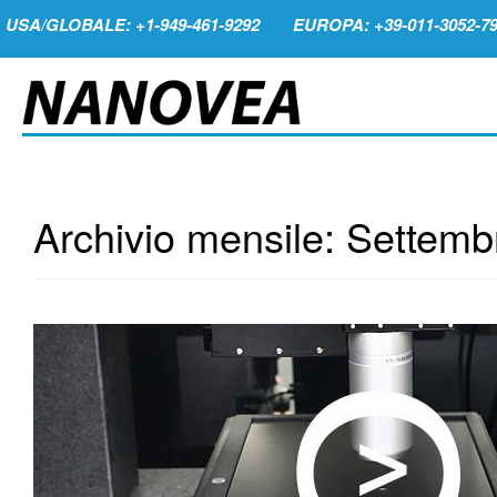
USA/GLOBALE: +1-949-461-9292
EUROPA: +39-011-3052-7
Archivio mensile:
Settemb