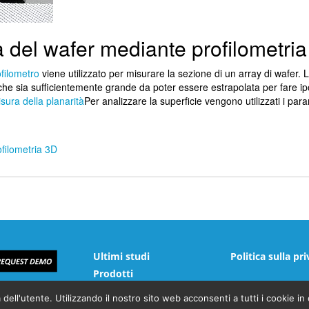
à del wafer mediante profilometri
filometro
viene utilizzato per misurare la sezione di un array di wafer. 
che sia sufficientemente grande da poter essere estrapolata per fare ip
sura della planarità
Per analizzare la superficie vengono utilizzati i para
ofilometria 3D
Ultimi studi
Politica sulla pr
Prodotti
 dell'utente. Utilizzando il nostro sito web acconsenti a tutti i cookie in