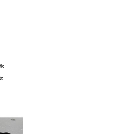
dlc
te