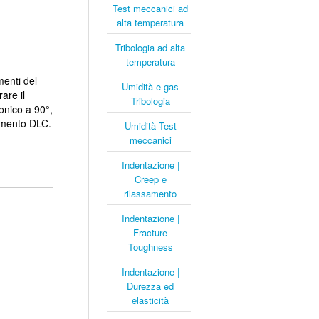
Test meccanici ad
alta temperatura
Tribologia ad alta
temperatura
menti del
Umidità e gas
are il
Tribologia
onico a 90°,
timento DLC.
Umidità Test
meccanici
Indentazione |
Creep e
rilassamento
Indentazione |
Fracture
Toughness
Indentazione |
Durezza ed
elasticità