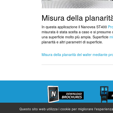
Misura della planarit
In questa applicazione il Nanovea ST400
Pro
misurata è stata scelta a caso e si presume 
una superficie molto più ampia. Superficie
mi
planarità e altri parametri di superficie.
Misura della planarità del wafer mediante pr
Questo sito web utilizza i cookie per migliorare l'esperienza