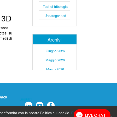
Test di tribologia
a 3D
Uncategorized
L'area
otesi su
metri di
Archivi
Giugno 2026
Maggio 2026
Marzo 2026
Novembre 2025
Settembre 2023
Agosto 2023
ivacy
Seguici
Giugno 2023
 conformità con la nostra Politica sui cookie.
Più informazioni
Maggio 2023