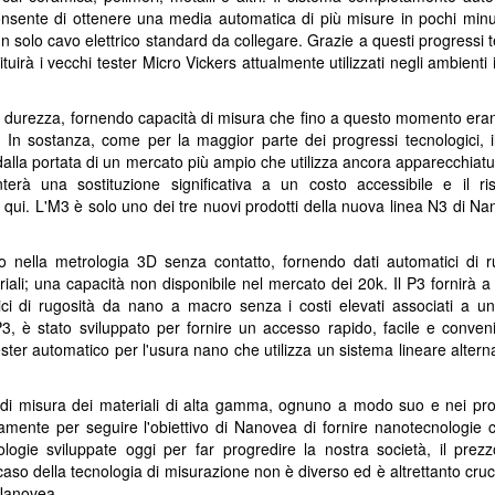
sente di ottenere una media automatica di più misure in pochi minut
olo cavo elettrico standard da collegare. Grazie a questi progressi t
uirà i vecchi tester Micro Vickers attualmente utilizzati negli ambienti i
i durezza, fornendo capacità di misura che fino a questo momento era
lo. In sostanza, come per la maggior parte dei progressi tecnologici, 
dalla portata di un mercato più ampio che utilizza ancora apparecchiat
rà una sostituzione significativa a un costo accessibile e il ris
qui. L'M3 è solo uno dei tre nuovi prodotti della nuova linea N3 di Na
so nella metrologia 3D senza contatto, fornendo dati automatici di 
riali; una capacità non disponibile nel mercato dei 20k. Il P3 fornirà 
ci di rugosità da nano a macro senza i costi elevati associati a un
 P3, è stato sviluppato per fornire un accesso rapido, facile e conve
 tester automatico per l'usura nano che utilizza un sistema lineare alter
i di misura dei materiali di alta gamma, ognuno a modo suo e nei pro
amente per seguire l'obiettivo di Nanovea di fornire nanotecnologie c
gie sviluppate oggi per far progredire la nostra società, il prezzo
 caso della tecnologia di misurazione non è diverso ed è altrettanto cruc
 Nanovea.