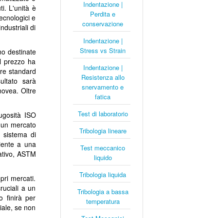
Indentazione |
i. L'unità è
Perdita e
ecnologici e
conservazione
ndustriali di
Indentazione |
Stress vs Strain
no destinate
il prezzo ha
Indentazione |
ure standard
Resistenza allo
ultato sarà
snervamento e
novea. Oltre
fatica
Test di laboratorio
rugosità ISO
a un mercato
Tribologia lineare
 sistema di
niente a una
Test meccanico
nativo, ASTM
liquido
Tribologia liquida
pri mercati.
ruciali a un
Tribologia a bassa
 finirà per
temperatura
iale, se non