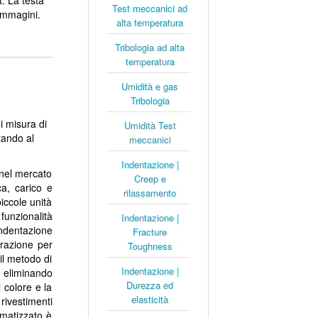
t. La testa
Test meccanici ad
immagini.
alta temperatura
Tribologia ad alta
temperatura
Umidità e gas
Tribologia
i misura di
Umidità Test
tando al
meccanici
Indentazione |
 nel mercato
Creep e
ca, carico e
rilassamento
iccole unità
funzionalità
Indentazione |
indentazione
Fracture
erazione per
Toughness
 il metodo di
Indentazione |
, eliminando
Durezza ed
 colore e la
elasticità
rivestimenti
omatizzato è