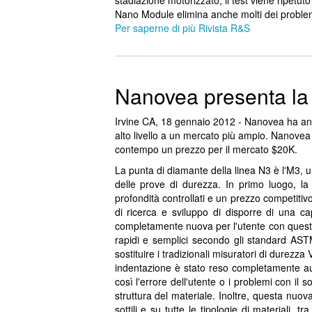
stadiazione motorizzato, il test viene ripetut
Nano Module elimina anche molti dei problemi
Per saperne di più Rivista R&S
Nanovea presenta la 
Irvine CA, 18 gennaio 2012 - Nanovea ha annun
alto livello a un mercato più ampio. Nanovea
contempo un prezzo per il mercato $20K.
La punta di diamante della linea N3 è l'M3, 
delle prove di durezza. In primo luogo, la 
profondità controllati e un prezzo competitiv
di ricerca e sviluppo di disporre di una ca
completamente nuova per l'utente con questa
rapidi e semplici secondo gli standard ASTM
sostituire i tradizionali misuratori di durezza
indentazione è stato reso completamente au
così l'errore dell'utente o i problemi con il
struttura del materiale. Inoltre, questa nuova
sottili e su tutte le tipologie di materiali, 