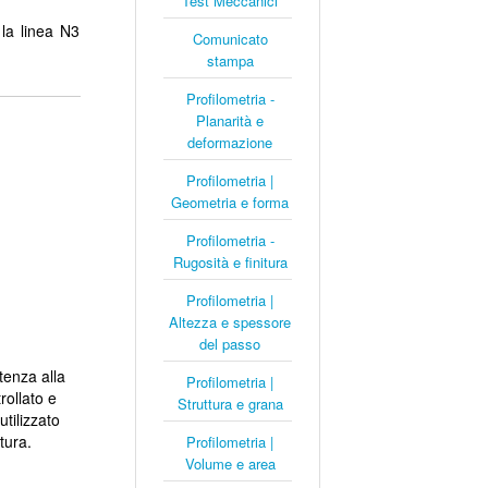
Test Meccanici
la linea N3
Comunicato
stampa
Profilometria -
Planarità e
deformazione
Profilometria |
Geometria e forma
Profilometria -
Rugosità e finitura
Profilometria |
Altezza e spessore
del passo
tenza alla
Profilometria |
rollato e
Struttura e grana
tilizzato
tura.
Profilometria |
Volume e area