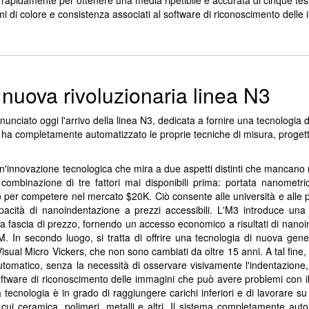
o rapidamente per ottenere una media ripetibile e accurata di cinque tes
 di colore e consistenza associati al software di riconoscimento delle 
nuova rivoluzionaria linea N3
ciato oggi l'arrivo della linea N3, dedicata a fornire una tecnologia d
 ha completamente automatizzato le proprie tecniche di misura, proget
un'innovazione tecnologica che mira a due aspetti distinti che mancano
combinazione di tre fattori mai disponibili prima: portata nanometri
o per competere nel mercato $20K. Ciò consente alle università e alle p
pacità di nanoindentazione a prezzi accessibili. L'M3 introduce una 
 fascia di prezzo, fornendo un accesso economico a risultati di nano
. In secondo luogo, si tratta di offrire una tecnologia di nuova gen
 Visual Micro Vickers, che non sono cambiati da oltre 15 anni. A tal fine,
tomatico, senza la necessità di osservare visivamente l'indentazione
 software di riconoscimento delle immagini che può avere problemi con il
 tecnologia è in grado di raggiungere carichi inferiori e di lavorare su 
tra cui ceramica, polimeri, metalli e altri. Il sistema completamente aut