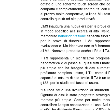
dotato di uno schermo touch screen che con
compatta e completamente contenuta, con un s
al prezzo molto competitivo, la linea M3 sostit
controllo qualità ad alta produttività.
L'M3 inaugura una nuova era per le prove d
in modo specifico alla ricerca di alto livel
mantenuto
nanoindentazione
capacità fuori 
per le prove di durezza. L'M3 rappresente
rivoluzionario. Ma Nanovea non si è fermata 
all'M3, Nanovea presenta anche il P3 e il T3.
Il P3 rappresenta un significativo progres
nanometrica e di passo su quasi tutti i mate
più ampio che ha bisogno di dati automati
profilatura completo. Infine, il T3, come il
capacità di misura di alto livello. Il T3 è un
g133, per lo studio del tasso di usura.
"La linea N3 è una rivoluzione di strument
Ognuno di essi è stato progettato strategic
mercato più ampio. Come per molte tecnolo
controllare l'ampia accettazione e l'uso. Nel
di più", ha dichiarato Pierre Leroux, CEO di