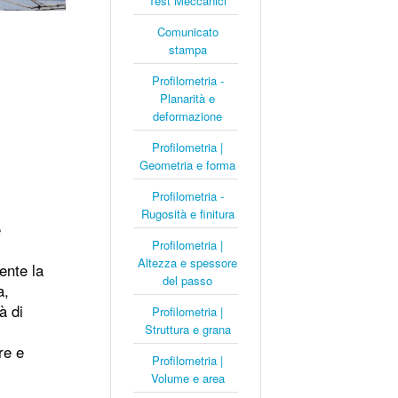
Test Meccanici
Comunicato
stampa
Profilometria -
Planarità e
deformazione
Profilometria |
Geometria e forma
Profilometria -
Rugosità e finitura
e
Profilometria |
Altezza e spessore
ente la
del passo
a,
à di
Profilometria |
Struttura e grana
tre e
Profilometria |
Volume e area