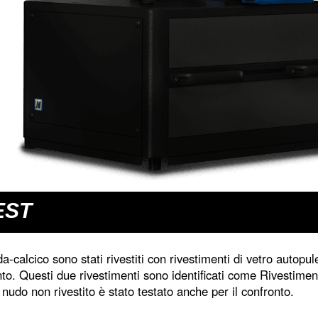
EST
a-calcico sono stati rivestiti con rivestimenti di vetro autopul
nto. Questi due rivestimenti sono identificati come Rivestimen
nudo non rivestito è stato testato anche per il confronto.