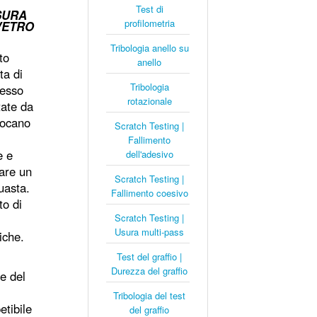
Test di
SURA
profilometria
VETRO
Tribologia anello su
to
anello
ta di
Tribologia
pesso
rotazionale
tate da
giocano
Scratch Testing |
Fallimento
e e
dell'adesivo
care un
Scratch Testing |
uasta.
Fallimento coesivo
to di
Scratch Testing |
Usura multi-pass
iche.
Test del graffio |
Durezza del graffio
he del
Tribologia del test
etibile
del graffio