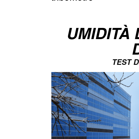
Test di usura del rivestimento in vetro con l
Per saperne di più
UMIDITÀ
TEST 