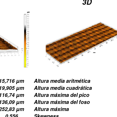
3D
15,716 μm
Altura media aritmética
19,905 μm
Altura media cuadrática
116,74 μm
Altura máxima del pico
136,09 μm
Altura máxima del foso
252,83 μm
Altura máxima
0.556
Skewness