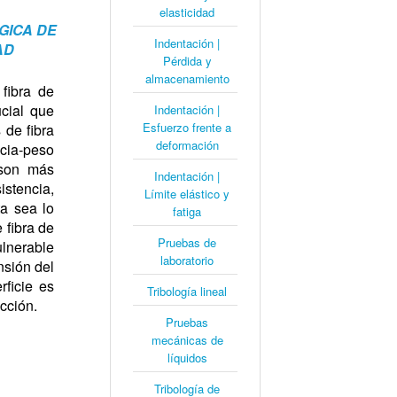
elasticidad
GICA DE
Indentación |
AD
Pérdida y
almacenamiento
fibra de
ucial que
Indentación |
Esfuerzo frente a
 de fibra
deformación
ncia-peso
 son más
Indentación |
istencia,
Límite elástico y
ta sea lo
fatiga
 fibra de
Pruebas de
ulnerable
laboratorio
nsión del
rficie es
Tribología lineal
cción.
Pruebas
mecánicas de
líquidos
Tribología de