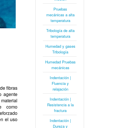
Pruebas
mecánicas a alta
temperatura
Tribología de alta
temperatura
Humedad y gases
Tribología
Humedad Pruebas
mecánicas
Indentación |
Fluencia y
 de fibras
relajación
o agente
Indentación |
 material
Resistencia a la
te como
fractura
reforzado
en el uso
Indentación |
Dureza y