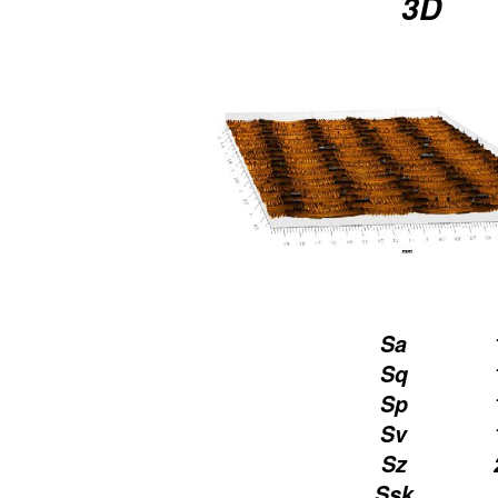
3D
Sa
Sq
Sp
Sv
Sz
Ssk