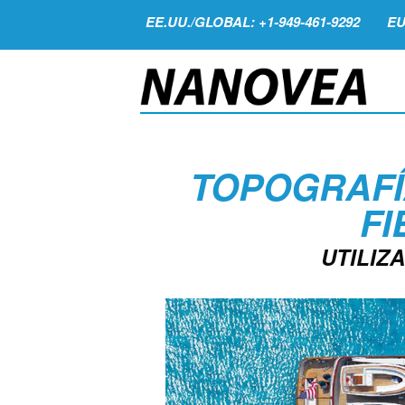
EE.UU./GLOBAL: +1-949-461-9292
EU
TOPOGRAFÍA
FI
UTILIZ