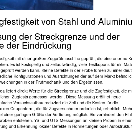
festigkeit von Stahl und Alumini
ung der Streckgrenze und der
lfe der Eindrückung
stigkeit mit einer großen Zugprüfmaschine geprüft, die eine enorme Kr
en. Es ist kostspielig und zeitaufwändig, viele Testkupons für ein Mate
geprüft werden kann. Kleine Defekte in der Probe führen zu einer deut
dliche Konfigurationen und Ausrichtungen der auf dem Markt befindli
Abweichungen in der Prüfmechanik und den Ergebnissen.
liefert direkt Werte für die Streckgrenze und die Zugfestigkeit, die m
mlichen Zugtests gemessen werden. Diese Messung eröffnet neue
nfache Versuchsaufbau reduziert die Zeit und die Kosten für die
exen Couponform, die für Zugversuche erforderlich ist, erheblich. Meh
 einer geringen Größe der Vertiefung möglich. Sie verhindert den Einf
gproben entstehen. YS- und UTS-Messungen an kleinen Proben in eine
rung und Erkennung lokaler Defekte in Rohrleitungen oder Autostruktur