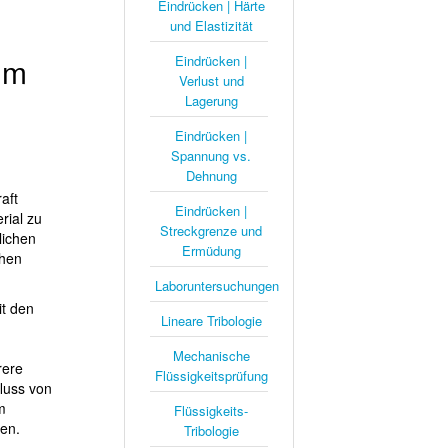
Eindrücken | Härte
und Elastizität
um
Eindrücken |
Verlust und
Lagerung
Eindrücken |
Spannung vs.
Dehnung
aft
Eindrücken |
rial zu
Streckgrenze und
lichen
Ermüdung
chen
Laboruntersuchungen
it den
Lineare Tribologie
Mechanische
rere
Flüssigkeitsprüfung
luss von
m
Flüssigkeits-
en.
Tribologie