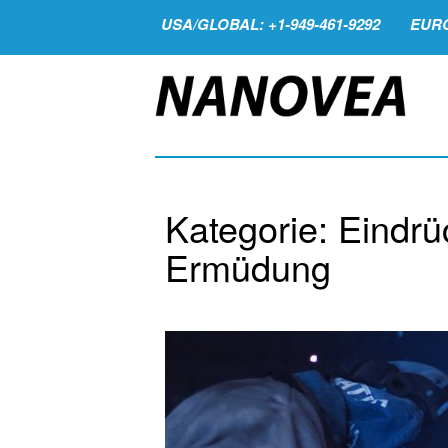
USA/GLOBAL: +1-949-461-9292
EURO
Kategorie: Eindrü
Ermüdung