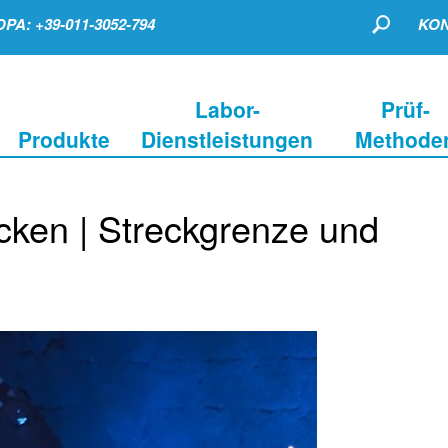
PA: +39-011-3052-794
KON
Labor-
Prüf-
Produkte
Dienstleistungen
Methode
cken | Streckgrenze und