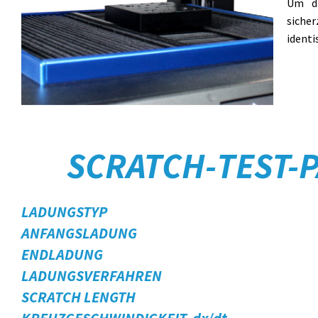
Um di
siche
ident
SCRATCH-TEST-
LADUNGSTYP
ANFANGSLADUNG
ENDLADUNG
LADUNGSVERFAHREN
SCRATCH LENGTH