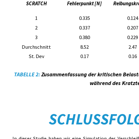
SCRATCH
Fehlerpunkt [N]
Reibungskra
1
0.335
0.124
2
0.337
0.207
3
0.380
0.229
Durchschnitt
8.52
2.47
St. Dev
0.17
0.16
TABELLE 2:
Zusammenfassung der kritischen Belastu
während des Kratzte
SCHLUSSFOL
In dieser Studie haben wir eine Simulation des Verschle