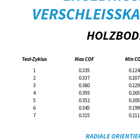
VERSCHLEISSK
HOLZBOD
Test-Zyklus
Max COF
Min C
1
0.335
0.124
2
0.337
0.207
3
0.380
0.229
4
0.393
0.265
5
0.352
0.205
6
0.345
0.199
7
0.315
0.211
RADIALE ORIENTI