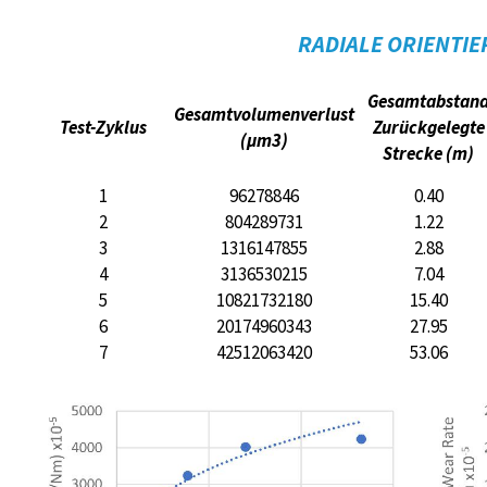
RADIALE ORIENTI
Gesamtabstan
Gesamtvolumenverlust
Test-Zyklus
Zurückgelegte
(µm3)
Strecke (m)
1
96278846
0.40
2
804289731
1.22
3
1316147855
2.88
4
3136530215
7.04
5
10821732180
15.40
6
20174960343
27.95
7
42512063420
53.06