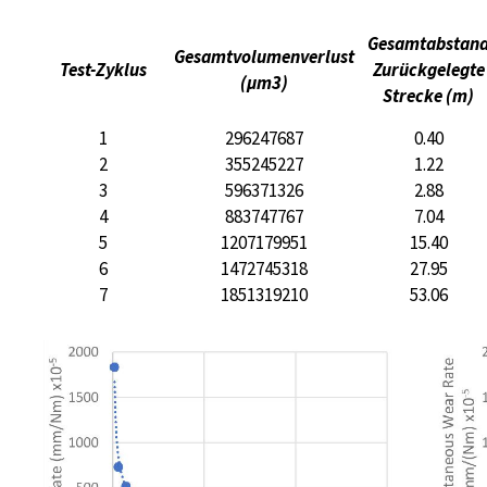
Gesamtabstan
Gesamtvolumenverlust
Test-Zyklus
Zurückgelegte
(µm3)
Strecke (m)
1
296247687
0.40
2
355245227
1.22
3
596371326
2.88
4
883747767
7.04
5
1207179951
15.40
6
1472745318
27.95
7
1851319210
53.06