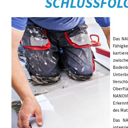
SCHLUSSFOL
Das NA
Fähigk
kartie
zwis
Boden
Unter
Versc
Oberf
NANOVE
Erkenn
des Mate
Das NA
integ