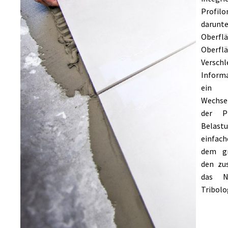
Profilo
darunt
Oberfl
Oberflä
Verschl
Inform
ein 
Wechse
der Pr
Belas
einfac
dem gr
den zu
das N
Tribolo