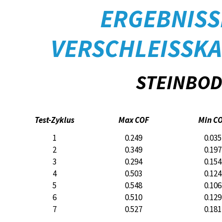
ERGEBNISS
VERSCHLEISSK
STEINBO
Test-Zyklus
Max COF
Min C
1
0.249
0.035
2
0.349
0.197
3
0.294
0.154
4
0.503
0.124
5
0.548
0.106
6
0.510
0.129
7
0.527
0.181