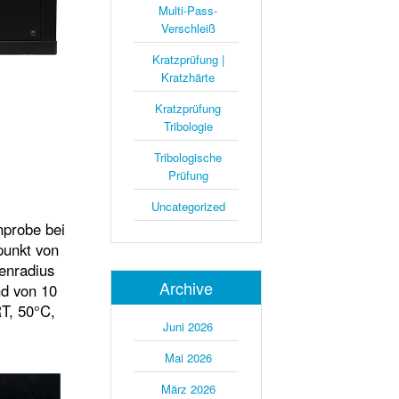
Multi-Pass-
Verschleiß
Kratzprüfung |
Kratzhärte
Kratzprüfung
Tribologie
Tribologische
Prüfung
Uncategorized
nprobe bei
punkt von
enradius
Archive
nd von 10
RT, 50°C,
Juni 2026
Mai 2026
März 2026