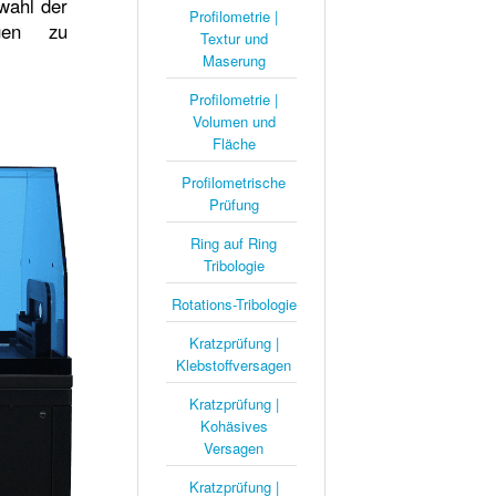
wahl der
Profilometrie |
ngen zu
Textur und
Maserung
Profilometrie |
Volumen und
Fläche
Profilometrische
Prüfung
Ring auf Ring
Tribologie
Rotations-Tribologie
Kratzprüfung |
Klebstoffversagen
Kratzprüfung |
Kohäsives
Versagen
Kratzprüfung |