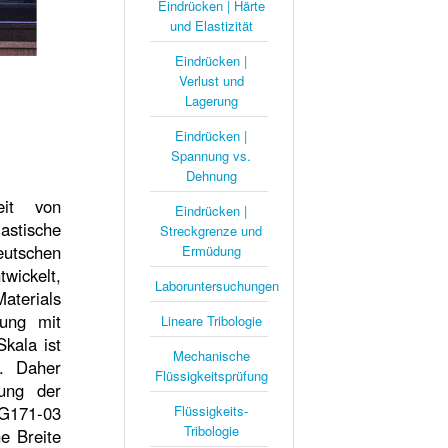
Eindrücken | Härte
und Elastizität
Eindrücken |
Verlust und
Lagerung
Eindrücken |
Spannung vs.
Dehnung
eit von
Eindrücken |
stische
Streckgrenze und
utschen
Ermüdung
wickelt,
Laboruntersuchungen
Materials
ung mit
Lineare Tribologie
kala ist
Mechanische
a. Daher
Flüssigkeitsprüfung
ung der
 G171-03
Flüssigkeits-
Tribologie
he Breite