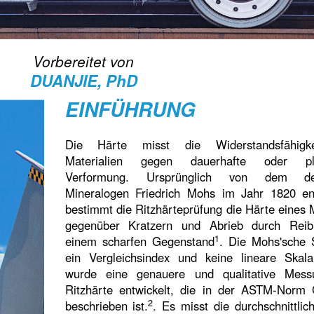
Vorbereitet von
DUANJIE, PhD
EINFÜHRUNG
Die Härte misst die Widerstandsfähigk
Materialien gegen dauerhafte oder pla
Verformung. Ursprünglich von dem de
Mineralogen Friedrich Mohs im Jahr 1820 ent
bestimmt die Ritzhärteprüfung die Härte eines 
gegenüber Kratzern und Abrieb durch Reib
1
einem scharfen Gegenstand
. Die Mohs'sche S
ein Vergleichsindex und keine lineare Skal
wurde eine genauere und qualitative Mess
Ritzhärte entwickelt, die in der ASTM-Norm
2
beschrieben ist.
. Es misst die durchschnittlic