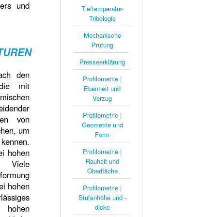
zers und
Tieftemperatur-
Tribologie
Mechanische
Prüfung
TUREN
Presseerklärung
nach den
Profilometrie |
die mit
Ebenheit und
rmischen
Verzug
eidender
Profilometrie |
ten von
Geometrie und
chen, um
Form
kennen.
ei hohen
Profilometrie |
Rauheit und
. Viele
Oberfläche
rformung
ei hohen
Profilometrie |
lässiges
Stufenhöhe und -
i hohen
dicke