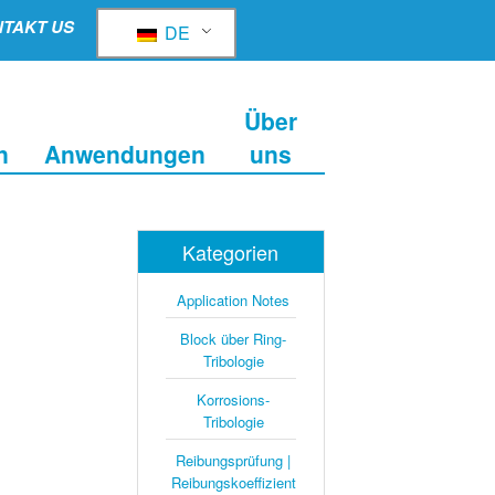
TAKT US
DE
Über
n
Anwendungen
uns
Kategorien
Application Notes
Block über Ring-
Tribologie
Korrosions-
Tribologie
Reibungsprüfung |
Reibungskoeffizient