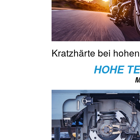
Kratzhärte bei hohe
HOHE T
M