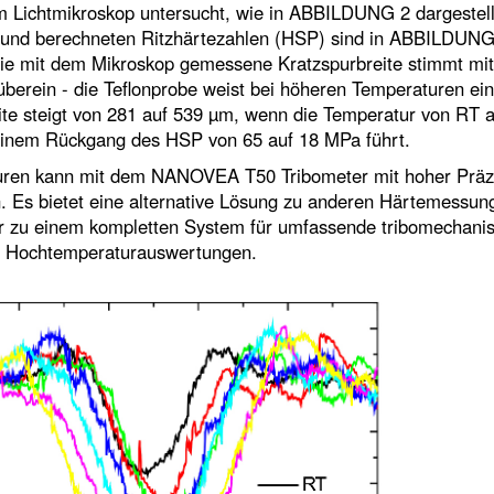
 Lichtmikroskop untersucht, wie in ABBILDUNG 2 dargestell
 und berechneten Ritzhärtezahlen (HSP) sind in ABBILDUNG
ie mit dem Mikroskop gemessene Kratzspurbreite stimmt mit
rein - die Teflonprobe weist bei höheren Temperaturen ei
eite steigt von 281 auf 539 µm, wenn die Temperatur von RT 
 einem Rückgang des HSP von 65 auf 18 MPa führt.
turen kann mit dem NANOVEA T50 Tribometer mit hoher Präz
 Es bietet eine alternative Lösung zu anderen Härtemessun
 zu einem kompletten System für umfassende tribomechani
Hochtemperaturauswertungen.