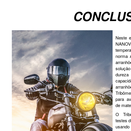
CONCLU
Neste 
NANOVE
tempera
norma 
arranh
solução
dureza 
capacid
arranh
Tribôm
para av
de mater
O Tri
testes d
usando 