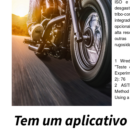
ISO e 
desgast
tribo-c
integr
opciona
alta re
outra
rugosid
1
Wred
"Teste
Experim
2): 76
2
AST
Method
Using a
Tem um aplicativo