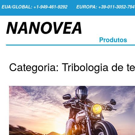
EUA/GLOBAL: +1-949-461-9292
EUROPA: +39-011-3052-794
Produtos
Categoria: Tribologia de t