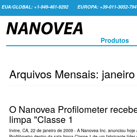
EUA/GLOBAL: +1-949-461-9292
EUROPA: +39-011-3052-794
Produtos
Arquivos Mensais:
janeir
O Nanovea Profilometer recebe
limpa "Classe 1
Irvine, CA, 22 de janeiro de 2009 - A Nanovea Inc. anunciou hoje
Profilômetro dentro da sala limpa Classe 1 de um fabricante líder