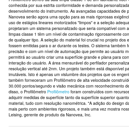
conhecida por sua estrita conformidade e demanda personalizada 
desenvolvimento do instrumento. As avançadas capacidades de p
Nanovea serão agora uma opção para as mais rigorosas exigência
uso de estágios lineares motorizados "limpos" e a seleção adeq
projetaram um sistema personalizado que seria compatível com as
limpas classe 1 têm um nível de contaminação rigorosamente con
de qualquer tipo. A seleção do material foi crucial no projeto dos
fossem emitidas para o ar durante os testes. O sistema também fo
precisão e com um nível de automação que permite ao usuário medi
permitirá ao usuário criar uma superfície grande e plana para co
interação do usuário. A área mensurável do perfilador personal
resolução vertical até 2nm. Um projeto também está disponível 
imutáveis. Isto é apenas um vislumbre dos projetos que os enge
também forneceram um Profilômetro de alta velocidade construíd
30.000 pontos/segundo e visão mecânica com reconhecimento de 
disso, o Profilômetro
Profilômetro
foram construídos com recurso
adquirir medidas de superfície tanto da superfície superior quan
material, tudo com resolução nanométrica. "A adição do design da
mais perto com ambientes rigorosos, e mais uma vez mostra nos
Leising, gerente de produto da Nanovea, Inc.