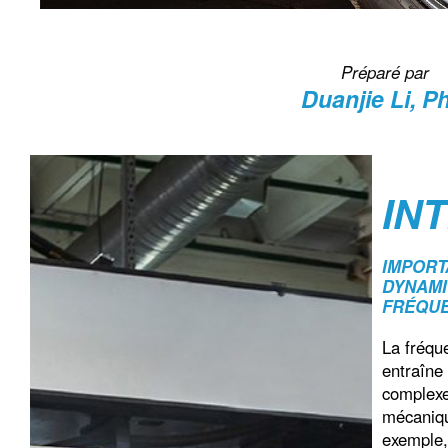
Préparé par
Duanjie Li, P
IN
IMPORT
DYNAMI
FRÉQU
La fréqu
entraîne
complexe
mécaniqu
exemple,