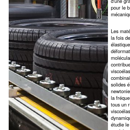
d'une gra
pour le 
mécaniq
Les maté
la fois d
élastique
déformat
molécula
contribue
viscoélas
combinai
solides é
newtonie
la fréque
tous un r
viscoéla
dynamiq
étudie l