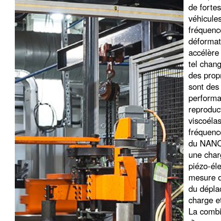
de forte
véhicules
fréquence
déformat
accélère
tel chan
des prop
sont des
performan
reproduc
viscoéla
fréquenc
du NAN
une char
piézo-éle
mesure di
du dépla
charge e
La combin