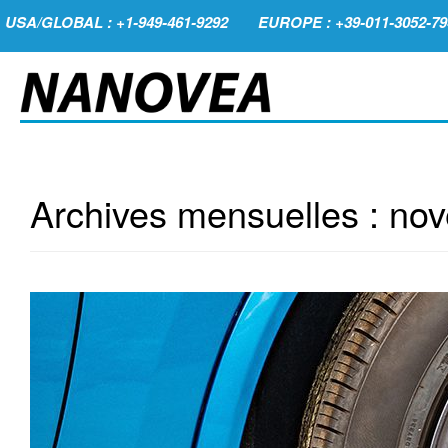
USA/GLOBAL : +1-949-461-9292
EUROPE : +39-011-3052-79
Archives mensuelles :
nov