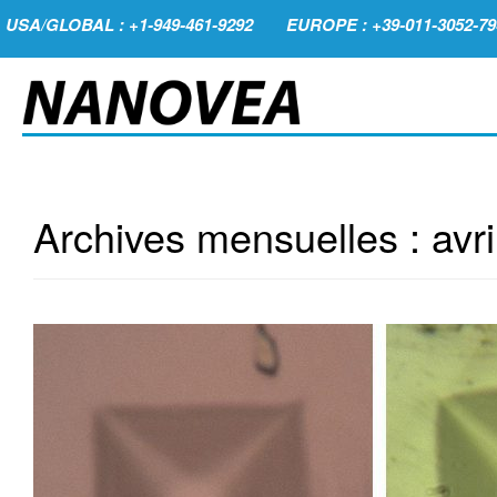
USA/GLOBAL : +1-949-461-9292
EUROPE : +39-011-3052-79
Archives mensuelles :
avr