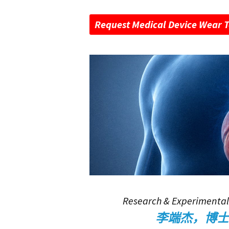
Request Medical Device Wear T
Research & Experimental
李端杰，博士