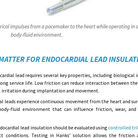
rical impulses from a pacemaker to the heart while operating in
body-fluid environment.
MATTER FOR ENDOCARDIAL LEAD INSULAT
ardial lead requires several key properties, including biological 
 long service life. Low friction can reduce interaction between th
l irritation during implantation and movement.
rdial leads experience continuous movement from the heart and su
body-fluid environment that can influence friction, wear, and
ocardial lead insulation should be evaluated using
controlled tri
t conditions. Testing in Hanks’ solution allows the friction