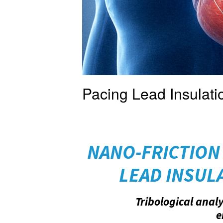
Pacing Lead Insulati
NANO-FRICTION
LEAD INSUL
Tribological anal
e