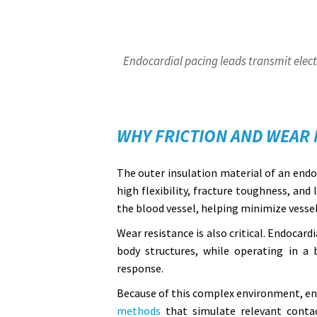
Endocardial pacing leads transmit elect
WHY FRICTION AND WEAR 
The outer insulation material of an endoc
high flexibility, fracture toughness, and
the blood vessel, helping minimize vesse
Wear resistance is also critical. Endoca
body structures, while operating in a 
response.
Because of this complex environment, end
methods
that simulate relevant contac