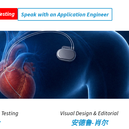
esting
Speak with an Application Engineer
 Testing
Visual Design & Editorial
安德鲁-肖尔