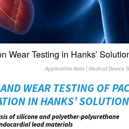
on Wear Testing in Hanks’ Solutio
Application Note | Medical Device T
 AND WEAR TESTING OF PA
ATION IN HANKS’ SOLUTION
ysis of silicone and polyether-polyurethane
ndocardial lead materials