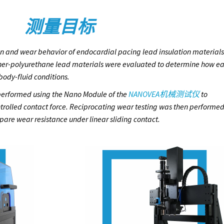
测量目标
on and wear behavior of endocardial pacing lead insulation materials
ther-polyurethane lead materials were evaluated to determine how e
ody-fluid conditions.
 performed using the Nano Module of the
NANOVEA机械测试仪
to
ontrolled contact force. Reciprocating wear testing was then performe
are wear resistance under linear sliding contact.