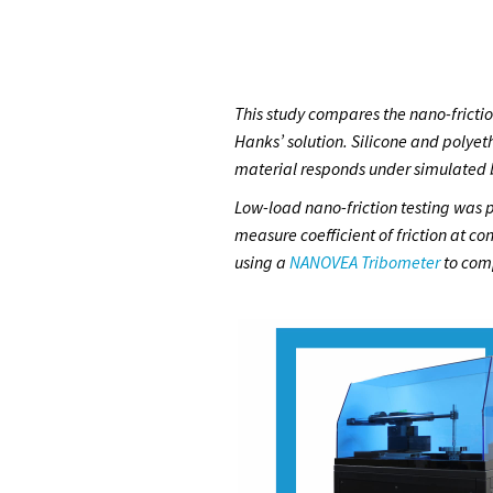
This study compares the nano-fricti
Hanks’ solution. Silicone and polye
material responds under simulated b
Low-load nano-friction testing was
measure coefficient of friction at c
using a
NANOVEA Tribometer
to comp