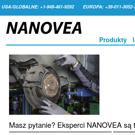
USA/GLOBALNE: +1-949-461-9292
EUROPA: +39-011-3052-
Produkty
Masz pytanie? Eksperci NANOVEA są t