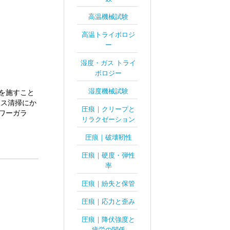
高温機械試験
高温トライボロジ
ー
湿度・ガス トライ
ボロジー
湿度機械試験
を施すこと
ラス清掃にか
圧痕｜クリープと
ワーガラ
リラクゼーション
圧痕｜破壊靭性
圧痕｜硬度・弾性
率
圧痕｜紛失と保管
圧痕｜応力と歪み
圧痕｜降伏強度と
疲労の関係