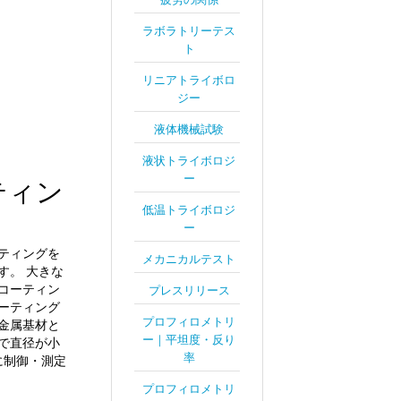
ラボラトリーテス
ト
リニアトライボロ
ジー
液体機械試験
液状トライボロジ
ー
ティン
低温トライボロジ
ー
ティングを
メカニカルテスト
す。
大きな
コーティン
プレスリリース
ーティング
プロフィロメトリ
金属基材と
ー｜平坦度・反り
で直径が小
率
に制御・測定
プロフィロメトリ