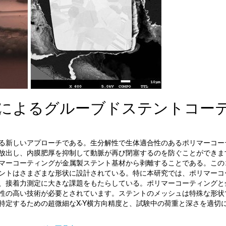
によるグルーブドステントコー
る新しいアプローチである。生分解性で生体適合性のあるポリマーコー
放出し、内膜肥厚を抑制して動脈が再び閉塞するのを防ぐことができま
マーコーティングが金属製ステント基材から剥離することである。この
ントはさまざまな形状に設計されている。特に本研究では、ポリマーコ
、接着力測定に大きな課題をもたらしている。ポリマーコーティングと
性の高い技術が必要とされています。ステントのメッシュは特殊な形状
特定するための超微細なX-Y横方向精度と、試験中の荷重と深さを適切