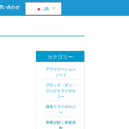
問い合わせ
JA
カテゴリー
アプリケーション
ノート
ブロック・オン・
リングトライボロ
ジー
腐食トライボロジ
ー
摩擦試験｜摩擦係
数