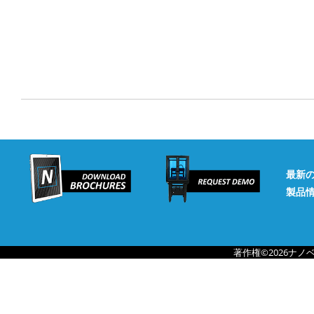
最新
製品
著作権©2026ナ