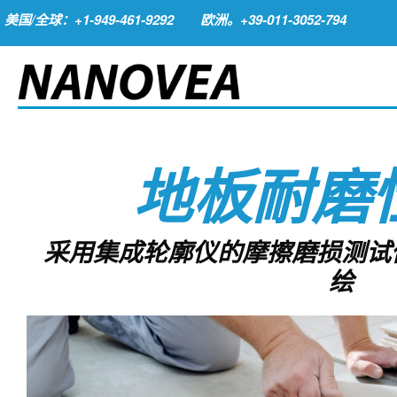
美国/全球：+1-949-461-9292
欧洲。+39-011-3052-794
地板耐磨
采用集成轮廓仪的摩擦磨损测试
绘