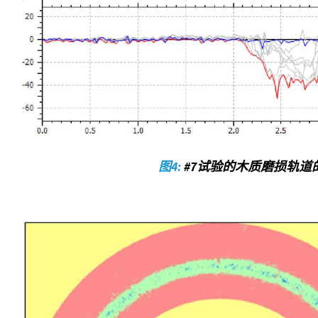
图4:
#7试验的木质磨损轨道