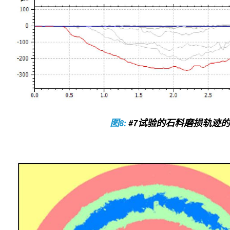
图8:
#7试验的石料磨损轨迹