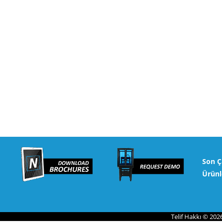
Son Ç
Ürünl
Telif Hakkı © 202