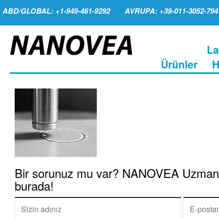
ABD/GLOBAL: +1-949-461-9292
AVRUPA: +39-011-3052-794
La
Ürünler
H
Bir sorunuz mu var? NANOVEA Uzmanla
burada!