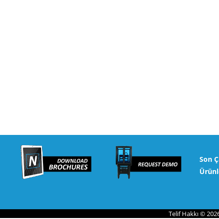
Son Ç
Ürünl
Telif Hakkı © 202