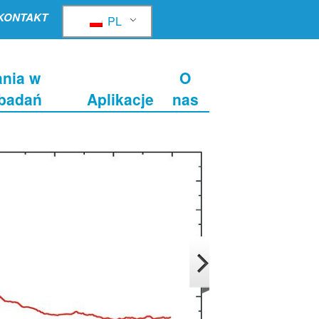
KONTAKT
PL
nia w
O
 badań
Aplikacje
nas