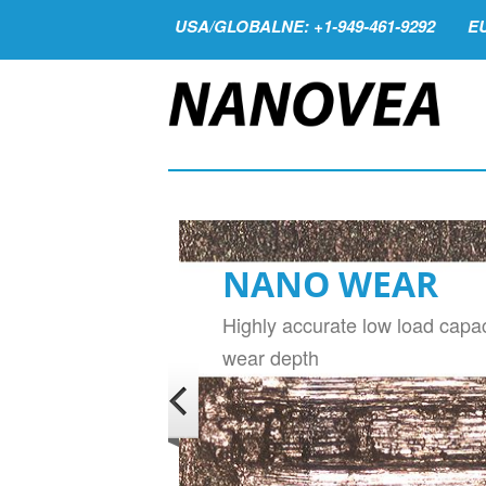
USA/GLOBALNE: +1-949-461-9292
EU
NANO WEAR
Highly accurate low load capac
wear depth