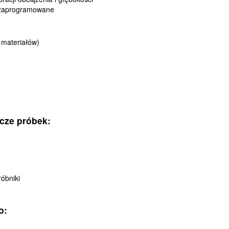
 zaprogramowane
 materiałów)
cze próbek:
óbniki
o: