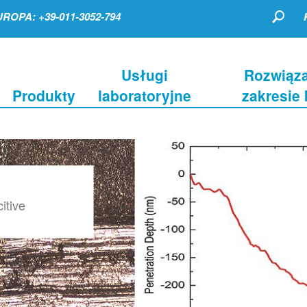
ROPA: +39-011-3052-794
Usługi
Rozwiąza
Produkty
laboratoryjne
zakresie
itive