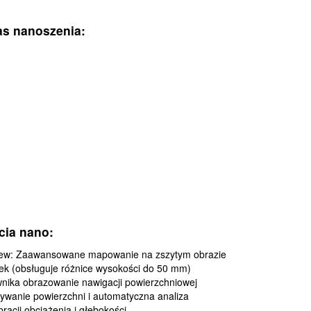
s nanoszenia:
ia nano:
iew: Zaawansowane mapowanie na zszytym obrazie
k (obsługuje różnice wysokości do 50 mm)
ownika obrazowanie nawigacji powierzchniowej
ywanie powierzchni i automatyczna analiza
racji obciążenia i głębokości