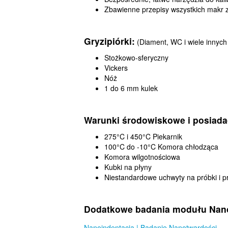
Zbawienne przepisy wszystkich makr
Gryzipiórki:
(Diament, WC i wiele innych
Stożkowo-sferyczny
Vickers
Nóż
1 do 6 mm kulek
Warunki środowiskowe i posiada
275°C i 450°C Piekarnik
100°C do -10°C Komora chłodząca
Komora wilgotnościowa
Kubki na płyny
Niestandardowe uchwyty na próbki i pr
Dodatkowe badania modułu Nan
Nanoindentacja | Badanie Nanotwardości