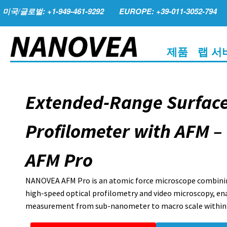
미국/글로벌: +1-949-461-9292
EUROPE: +39-011-3052-794
제품
랩 서
Extended-Range Surfac
Profilometer with AFM 
AFM Pro
NANOVEA AFM Pro is an atomic force microscope combinin
high-speed optical profilometry and video microscopy, en
measurement from sub-nanometer to macro scale within a