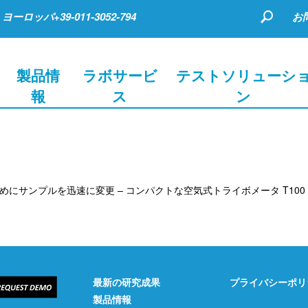
ヨーロッパ+39-011-3052-794
お
製品情
ラボサービ
テストソリューシ
報
ス
ン
めにサンプルを迅速に変更 – コンパクトな空気式トライボメータ T100
最新の研究成果
プライバシーポリ
製品情報