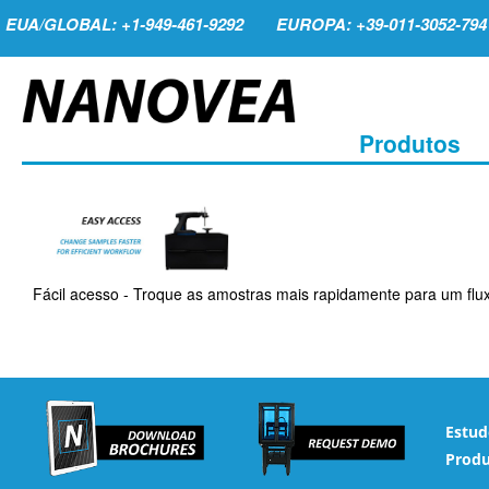
EUA/GLOBAL: +1-949-461-9292
EUROPA: +39-011-3052-794
Produtos
Fácil acesso - Troque as amostras mais rapidamente para um flu
Estud
Produ