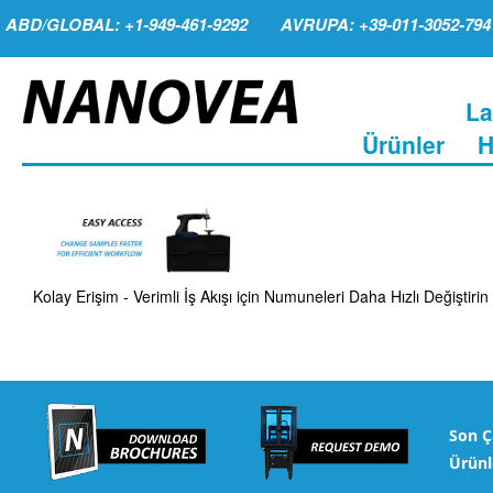
ABD/GLOBAL: +1-949-461-9292
AVRUPA: +39-011-3052-794
La
Ürünler
H
Kolay Erişim - Verimli İş Akışı için Numuneleri Daha Hızlı Değişti
Son Ç
Ürünl