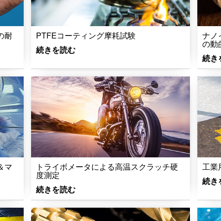
の耐
PTFEコーティング摩耗試験
ナノ
の動
続きを読む
続き
＆マ
トライボメータによる高温スクラッチ硬
工業
度測定
続き
続きを読む