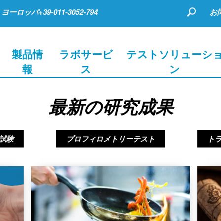
ヨーロッパ+39-011-3052-794
お
製品情
ラボサービ
テストソリューシ
報
ス
ン
最新の研究成果
試験
プロフィロメトリーテスト
ト