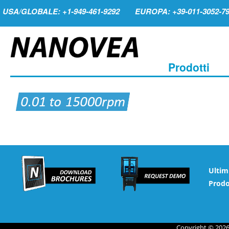
USA/GLOBALE: +1-949-461-9292
EUROPA: +39-011-3052-7
Prodotti
Ultim
Prodo
Copyright © 2026 N