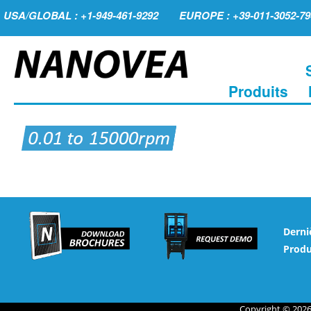
USA/GLOBAL : +1-949-461-9292
EUROPE : +39-011-3052-79
Produits
Derni
Produ
Copyright © 2026