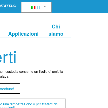
NTATTACI
IT
Chi
Applicazioni
siamo
rti
 con custodia consente un livello di umidità
ugiada.
 brochure!
 una dimostrazione o per testare dei
campioni!