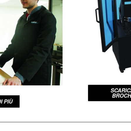
SCARIC
BROC
I PIÙ