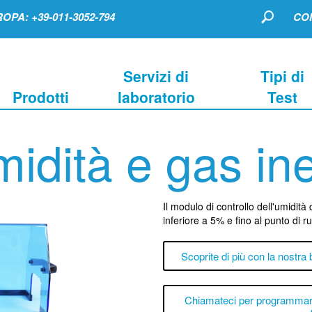
OPA: +39-011-3052-794
CO
Servizi di
Tipi di
Prodotti
laboratorio
Test
idità e gas ine
Il modulo di controllo dell'umidità
inferiore a 5% e fino al punto di r
Scoprite di più con la nostra
Chiamateci per programmare