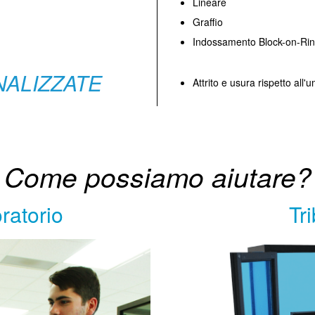
Lineare
Graffio
Indossamento Block-on-Ring
NALIZZATE
Attrito e usura rispetto all'u
Come possiamo aiutare?
oratorio
Tr