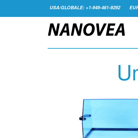
USA/GLOBALE: +1-949-461-9292
EUR
Um