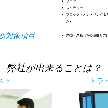
リニア
スクラッチ
ブロック・オン・リング＆
ム）
析対象項目
摩擦・摩耗と%の湿度との
弊社が出来ることは？
スト
トラ