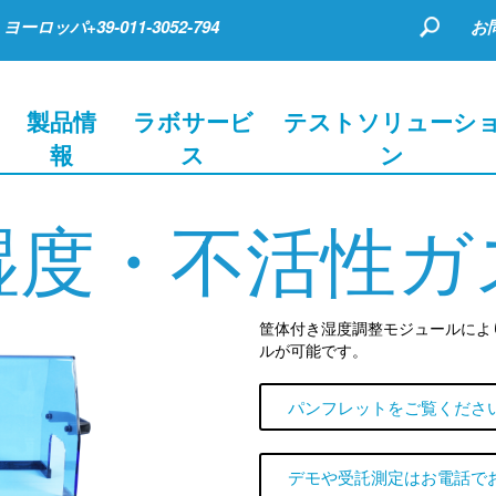
ヨーロッパ+39-011-3052-794
お
製品情
ラボサービ
テストソリューシ
報
ス
ン
湿度・不活性ガ
筐体付き湿度調整モジュールによ
ルが可能です。
パンフレットをご覧くださ
デモや受託測定はお電話で