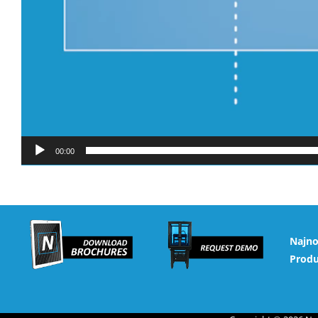
00:00
Najno
Prod