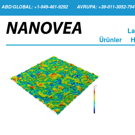
ABD/GLOBAL: +1-949-461-9292
AVRUPA: +39-011-3052-794
La
Ürünler
H