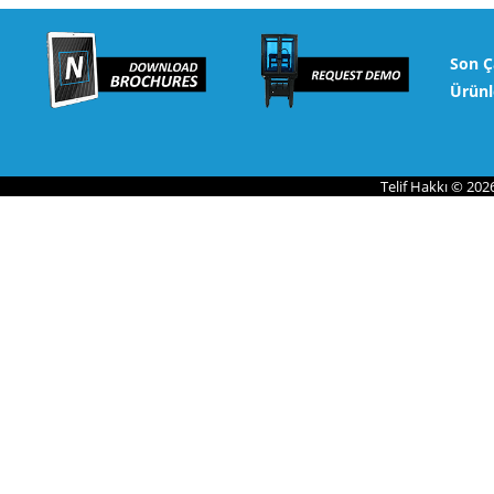
Son Ç
Ürünl
Telif Hakkı © 202