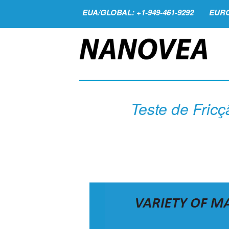
EUA/GLOBAL: +1-949-461-9292
EURO
Teste de Fric