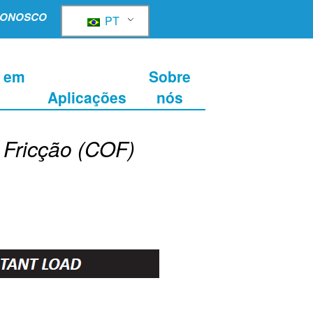
CONOSCO
PT
 em
Sobre
s
Aplicações
nós
 Fricção (COF)