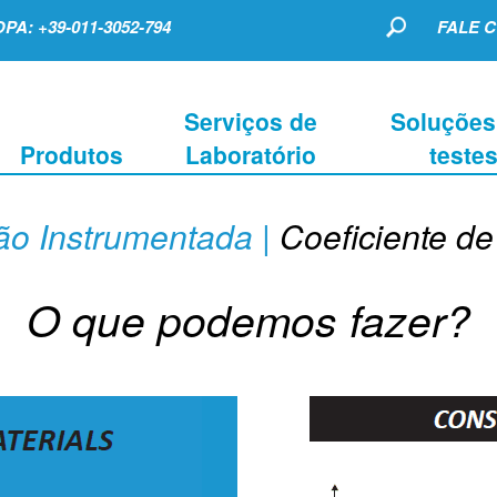
PA: +39-011-3052-794
FALE 
Serviços de
Soluções
Produtos
Laboratório
teste
ção Instrumentada |
Coeficiente de
O que podemos fazer?