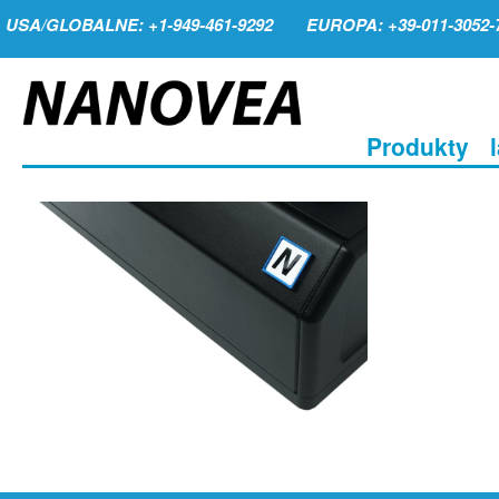
USA/GLOBALNE: +1-949-461-9292
EUROPA: +39-011-3052-
Produkty