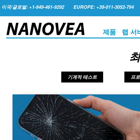
미국/글로벌: +1-949-461-9292
EUROPE: +39-011-3052-794
제품
랩 서
최
기계적 테스트
프로